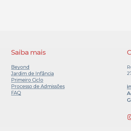
Saiba mais
C
Beyond
R
2
Jardim de Infância
Primeiro Ciclo
Processo de Admissões
i
FAQ
A
G