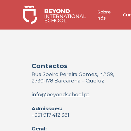
Skip
Sobre
to
Cur
nós
main
content
Contactos
Rua Soeiro Pereira Gomes, n.º 59,
2730-178 Barcarena – Queluz
info@beyondschool.pt
Admissões:
+351 917 412 381
Geral: