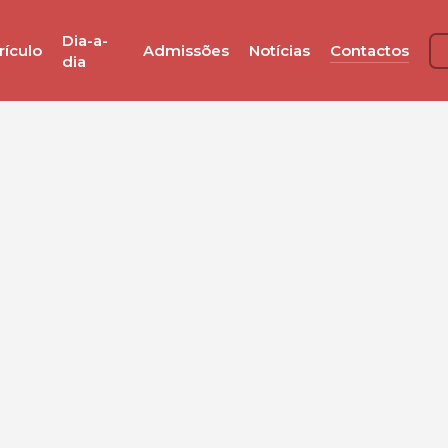
Dia-a-
rículo
Admissões
Notícias
Contactos
dia